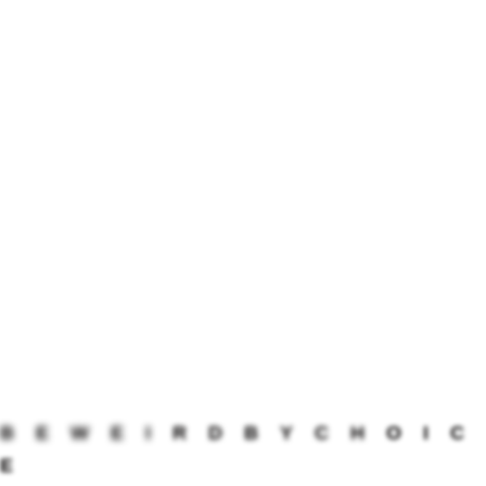
B
E
W
E
I
R
D
B
Y
C
H
O
I
C
E